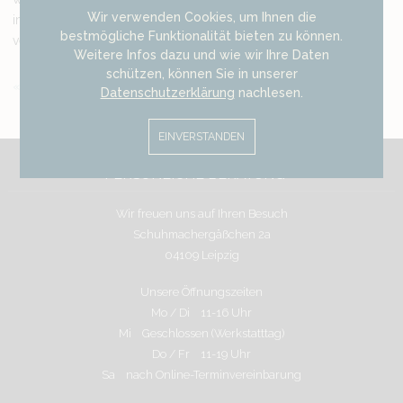
Wir verwenden Cookies, um Ihnen die
im Allgemeinen von kleineren und größeren Einschlüssen
bestmögliche Funktionalität bieten zu können.
versetzt.
Weitere Infos dazu und wie wir Ihre Daten
schützen, können Sie in unserer
Zurück
Datenschutzerklärung
nachlesen.
EINVERSTANDEN
PERSÖNLICHE BERATUNG
Wir freuen uns auf Ihren Besuch
Schuhmachergäßchen 2a
04109 Leipzig
Unsere Öffnungszeiten
Mo / Di 11-16 Uhr
Mi Geschlossen (Werkstatttag)
Do / Fr 11-19 Uhr
Sa nach Online-Terminvereinbarung