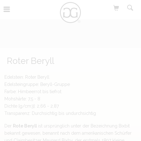
Roter Beryll
Edelstein: Roter Beryll
Edelsteingruppe: Beryll-Gruppe
Farbe: Himbeerrot bis tiefrot
Mohshärte: 7,5 - 8
Dichte [g/cm3]: 2,66 - 2,87
Transparenz: Durchsichtig bis undurchsichtig
Der
Rote Beryll
ist ursprünglich unter der Bezeichnung Bixbit
bekannt gewesen, benannt nach dem amerikanischen Schürfer
und Claimbesitzer Maynard Bixby, der erstmals 1897 kleine,