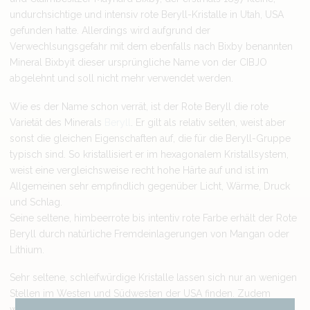
undurchsichtige und intensiv rote Beryll-Kristalle in Utah, USA
gefunden hatte. Allerdings wird aufgrund der
Verwechlsungsgefahr mit dem ebenfalls nach Bixby benannten
Mineral Bixbyit dieser ursprüngliche Name von der CIBJO
abgelehnt und soll nicht mehr verwendet werden.
Wie es der Name schon verrät, ist der Rote Beryll die rote
Varietät des Minerals
Beryll
. Er gilt als relativ selten, weist aber
sonst die gleichen Eigenschaften auf, die für die Beryll-Gruppe
typisch sind. So kristallisiert er im hexagonalem Kristallsystem,
weist eine vergleichsweise recht hohe Härte auf und ist im
Allgemeinen sehr empfindlich gegenüber Licht, Wärme, Druck
und Schlag.
Seine seltene, himbeerrote bis intentiv rote Farbe erhält der Rote
Beryll durch natürliche Fremdeinlagerungen von Mangan oder
Lithium.
Sehr seltene, schleifwürdige Kristalle lassen sich nur an wenigen
Stellen im Westen und Südwesten der USA finden. Zudem
wiegen die meisten facettierten Steine weniger als 1 ct und sind