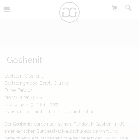
Goshenit
Edelstein: Goshenit
Edelsteingruppe: Beryll-Gruppe
Farbe: Farblos
Mohs-Härte: 7,5 - 8
Dichte [g/cm3]: 2,66 - 2,87
Transparenz: Durchsichtig bis undurchsichtig
Der
Goshenit
wurde nach seinem Fundort in Goshen im US-
amerikanischen Bundesstaat Massachusetts benannt und
bezeichnet die farblose transparente Varietät des
Berylls
. Wie