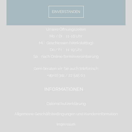
Wir freuen uns auf Ihren Besuch
Schuhmachergäßchen 2a
EINVERSTANDEN
04109 Leipzig
Unsere Öffnungszeiten
Mo / Di 11-16 Uhr
Mi Geschlossen (Werkstatttag)
Do / Fr 11-19 Uhr
Sa nach Online-Terminvereinbarung
Gern beraten wir Sie auch telefonisch
+49 (0) 341 / 22 545 03
INFORMATIONEN
Datenschutzerklärung
Allgemeine Geschäftsbedingungen und Kundeninformation
Impressum