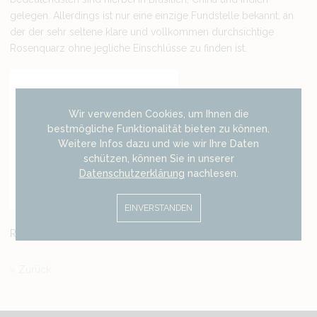
gelegen. Allerdings ist nur eine einzige Fundstelle bekannt, an
der der sehr seltene klare und vollkommen durchsichtige
Rosenquarz ohne jegliche Einschlüsse zu finden ist.
Wir verwenden Cookies, um Ihnen die
bestmögliche Funktionalität bieten zu können.
Weitere Infos dazu und wie wir Ihre Daten
schützen, können Sie in unserer
Datenschutzerklärung
nachlesen.
EINVERSTANDEN
Rosenquarz im Cabochonschliff
Zurück