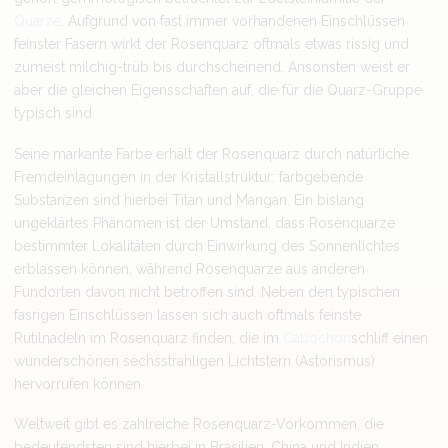
Quarze
. Aufgrund von fast immer vorhandenen Einschlüssen
feinster Fasern wirkt der Rosenquarz oftmals etwas rissig und
zumeist milchig-trüb bis durchscheinend. Ansonsten weist er
aber die gleichen Eigensschaften auf, die für die Quarz-Gruppe
typisch sind.
Seine markante Farbe erhält der Rosenquarz durch natürliche
Fremdeinlagungen in der Kristallstruktur; farbgebende
Substanzen sind hierbei Titan und Mangan. Ein bislang
ungeklärtes Phänomen ist der Umstand, dass Rosenquarze
bestimmter Lokalitäten durch Einwirkung des Sonnenlichtes
erblassen können, während Rosenquarze aus anderen
Fundorten davon nicht betroffen sind. Neben den typischen
fasrigen Einschlüssen lassen sich auch oftmals feinste
Rutilnadeln im Rosenquarz finden, die im
Cabochon
schliff einen
wunderschönen sechsstrahligen Lichtstern (Astorismus)
hervorrufen können.
Weltweit gibt es zahlreiche Rosenquarz-Vorkommen, die
bedeutendsten sind hierbei in Brasilien, China und Indien