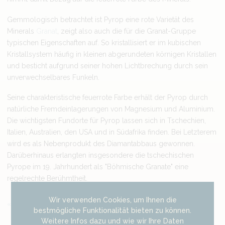
Gemmologisch betrachtet ist Pyrop eine rote Varietät des
Minerals
Granat
, zeigt also auch die für die Granat-Gruppe
typischen Eigenschaften auf. So kristallisiert er im kubischen
Kristallsystem häufig in kleinen abgerundeten körnigen Kristallen
und besticht aufgrund seiner hohen Lichtbrechung durch sein
unverwechselbares Funkeln.
Seine charakteristische feuerrote Farbe erhält der Pyrop durch
natürliche Fremdeinlagerungen von Magnesium und Aluminium.
Die wichtigsten Fundorte für Pyrop lassen sich in Tschechien,
Italien, Australien, den USA und in Südafrika finden. Bei Letzterem
wird es als Nebenprodukt des Diamantabbaus gewonnen.
Darüberhinaus erlangten insgesondere die tschechischen
Pyrope im 19. Jahrhundert als "Böhmische Granate" eine
regelrechte Berühmtheit.
Wir verwenden Cookies, um Ihnen die
Zurück
bestmögliche Funktionalität bieten zu können.
Weitere Infos dazu und wie wir Ihre Daten