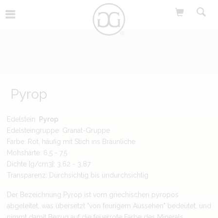
Pyrop
Edelstein:
Pyrop
Edelsteingruppe: Granat-Gruppe
Farbe: Rot, häufig mit Stich ins Bräunliche
Mohshärte: 6,5 - 7,5
Dichte [g/cm3]: 3,62 - 3,87
Transparenz: Durchsichtig bis undurchsichtig
Der Bezeichnung Pyrop ist vom griechischen pyropos
abgeleitet, was übersetzt "von feurigem Aussehen" bedeutet, und
nimmt damit Bezug auf die feuerrote Farbe des Minerals.