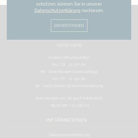
schützen, können Sie in unserer
Datenschutzerklärung
nachlesen.
PERSÖNLICHE BERATUNG
EINVERSTANDEN
Wir freuen uns auf Ihren Besuch
Schuhmachergäßchen 2a
04109 Leipzig
Unsere Öffnungszeiten
Mo / Di 11-16 Uhr
Mi Geschlossen (Werkstatttag)
Do / Fr 11-19 Uhr
Sa nach Online-Terminvereinbarung
Gern beraten wir Sie auch telefonisch
+49 (0) 341 / 22 545 03
INFORMATIONEN
Datenschutzerklärung