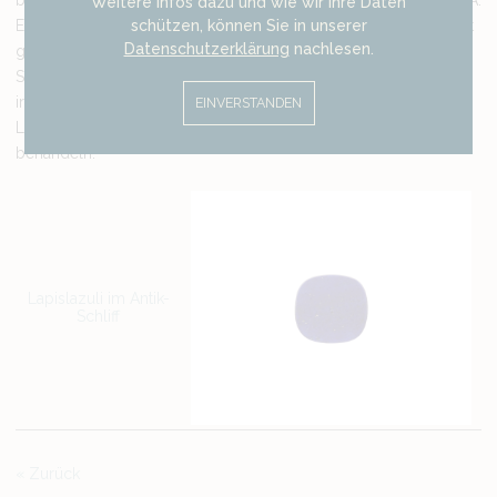
befinden sich in Russland, Tadschikistan, Chile, Iran und den USA.
Weitere Infos dazu und wie wir Ihre Daten
schützen, können Sie in unserer
Eine Besonderheit des Lapislazuli ist seine hohe Empfindlichkeit
Datenschutzerklärung
nachlesen.
gegenüber Säuren, Laugen und heißen Reinigungsbädern.
Schon bei kurzem Kontakt können diese einen Lapilazuli
irreparable Schäden zufügen. Daher ist es ratsam, Ihren
EINVERSTANDEN
Lapilazuli-Schmuck stets mit Bedacht und Vorsicht zu
behandeln.
Lapislazuli im Antik-
Schliff
Zurück