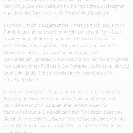
Ursprünge über das Arabische bis ins Persische zurückreichen
und übersetzt "blau" oder auch "himmelblau" bedeuten.
Lapislazuli ist ein blauglänzendes Mineralgemisch, das je nach
Fundort aus unterschiedlichen Anteilen an Lasurit, Pyrit, Calcit
sowie geringen Beimengungen von Diopsid und Sodalith
bestehen kann. Farbgebende Substanz ist hierbei Schwefel.
Begehrte Schmucksteine weisen einen intensiven,
gleichmäßigen, ultramarinblauen Farbton auf, der durchzogen ist
von kleinen, feinen Pyritadern. Der Pyritanteil sollte dabei nicht zu
groß sein, da die Farbe ansonsten in ein unschönes grün
umschlagen kann.
Lapislazuli war bereits im 3. Jahrtausend v. Chr. ein gefragtes
Handelsgut, das in Form von unbearbeiteten Blöcken und
geschliffenen Schmuckperlen über weite Strecken hin
transportiert wurde. Die bedeutendsten Fundstätten befanden
sich in der nordostafghanischen Provinz Badachschan. Von hier
aus gelangte der Lapilazuli über den Iran und über Syrien bis
nach Ägypten.