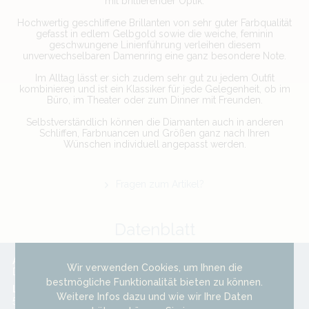
mit brillierender Optik.
Hochwertig geschliffene Brillanten von sehr guter Farbqualität
gefasst in edlem Gelbgold sowie die weiche, feminin
geschwungene Linienführung verleihen diesem
unverwechselbaren Damenring eine ganz besondere Note.
Im Alltag lässt er sich zudem sehr gut zu jedem Outfit
kombinieren und ist ein Klassiker für jede Gelegenheit, ob im
Büro, im Theater oder zum Dinner mit Freunden.
Selbstverständlich können die Diamanten auch in anderen
Schliffen, Farbnuancen und Größen ganz nach Ihren
Wünschen individuell angepasst werden.
Fragen zum Artikel?
Datenblatt
Artikel-Nr.:
Material:
Wir verwenden Cookies, um Ihnen die
DR0063AU12BR0.47
Gelbgold
bestmögliche Funktionalität bieten zu können.
Legierung:
Oberfläche:
Weitere Infos dazu und wie wir Ihre Daten
585/000
poliert