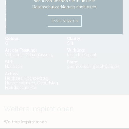
schützen, können Sie in unserer
Ringbreite:
Besatz:
Datenschutzerklärung
nachlesen.
3,0 mm
Diamant
Schliffart:
Schliffform:
Facettenschliff
Brillantschliff
EINVERSTANDEN
Ø Besatz:
Carat:
1,35 mm, 4,4 mm
0,47
Colour:
Clarity:
G
SI 1
Art der Fassung:
Wirkung:
Verschnitt, Chatonfassung
festlich, elegant
Stil:
Form:
klassisch
geometrisch, geschwungen
Anlass:
Hochzeit, Hochzeitstag,
Herzenswunsch, Geburtstag,
Freude schenken
Weitere Inspirationen
Weitere Inspirationen