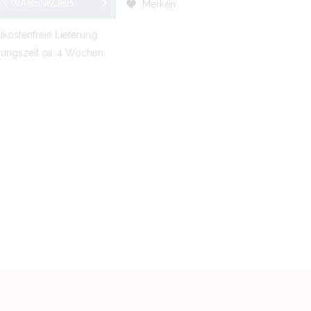
EN
WARENKORB
Merken
kostenfreie Lieferung
gungszeit ca. 4 Wochen