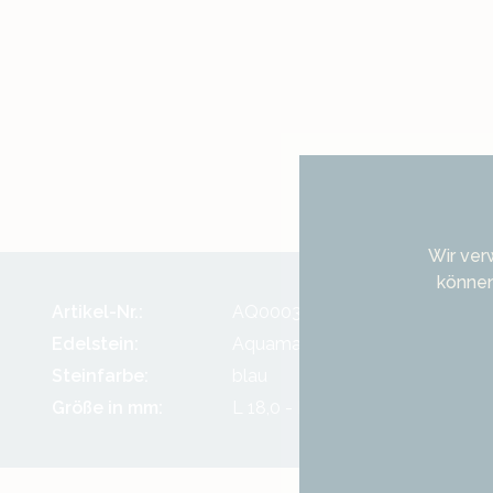
Wir ver
können
Artikel-Nr.:
AQ0003LE02bl17.74
Edelstein:
Aquamarin
Steinfarbe:
blau
Größe in mm:
L 18,0 - B 14,0 - H 8,9