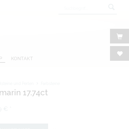
P
KONTAKT
lsteine und Perlen
Farbsteine
arin 17.74ct
9 € *