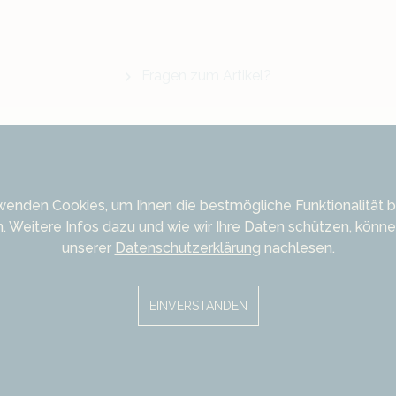
Fragen zum Artikel?
Datenblatt
wenden Cookies, um Ihnen die bestmögliche Funktionalität b
. Weitere Infos dazu und wie wir Ihre Daten schützen, können
unserer
Datenschutzerklärung
nachlesen.
Schliffart:
Facet
Schliffform:
Smara
Transparenz:
trans
EINVERSTANDEN
Carat:
17,74