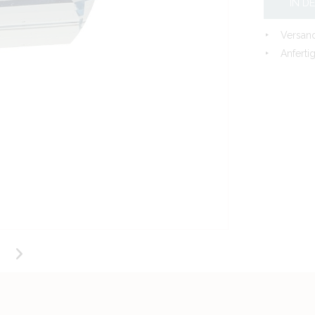
IN D
Versand
Anferti