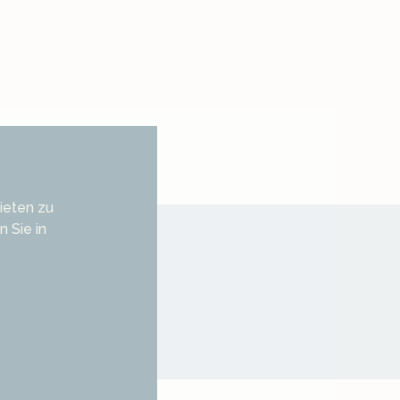
ieten zu
 Sie in
tenschliff
gd-Schliff
parent